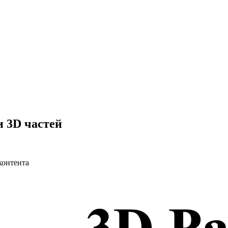
и 3D частей
контента