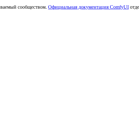
иваемый сообществом.
Официальная документация ComfyUI
отде