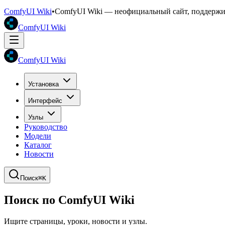
ComfyUI Wiki
•
ComfyUI Wiki — неофициальный сайт, поддерж
ComfyUI Wiki
ComfyUI Wiki
Установка
Интерфейс
Узлы
Руководство
Модели
Каталог
Новости
Поиск
⌘K
Поиск по ComfyUI Wiki
Ищите страницы, уроки, новости и узлы.