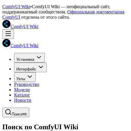
ComfyUI Wiki
•
ComfyUI Wiki — неофициальный сайт,
поддерживаемый сообществом.
Официальная документация
ComfyUI
отделена от этого сайта.
ComfyUI Wiki
ComfyUI Wiki
Установка
Интерфейс
Узлы
Руководство
Модели
Каталог
Новости
Поиск
⌘K
Поиск по ComfyUI Wiki