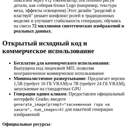
пикселей через VQ токенизатор, постепенно рисуя
детали, как собирая блоки Lego (например, текстура
меха, эффекты освещения) Этот дизайн "разделяй и
властвуй" решает конфликт ролей в традиционных
моделях и улучшает стабильность генерации, обучаясь
на смеси
72 миллионов синтетических изображений и
реальных данных
.
Открытый исходный код и
коммерческое использование
Бесплатно для коммерческого использования
:
Выпущена под лицензией MIT, позволяя
неограниченное коммерческое использование
Минималистичное развертывание
: Предлагает версии
1,5B (требует 16 ГБ VRAM) и 7B (требует 24 ГБ VRAM),
запускаемые на стандартных GPU
Генерация одним кликом
: Предоставлен официальный
интерфейс Gradio; введите
generate_image(prompt="заснеженная гора на
для пакетной генерации
закате", num_images=4)
изображений
Официальные ресурсы
: