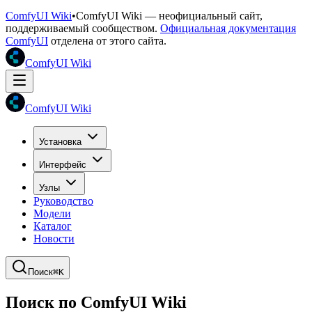
ComfyUI Wiki
•
ComfyUI Wiki — неофициальный сайт,
поддерживаемый сообществом.
Официальная документация
ComfyUI
отделена от этого сайта.
ComfyUI Wiki
ComfyUI Wiki
Установка
Интерфейс
Узлы
Руководство
Модели
Каталог
Новости
Поиск
⌘K
Поиск по ComfyUI Wiki