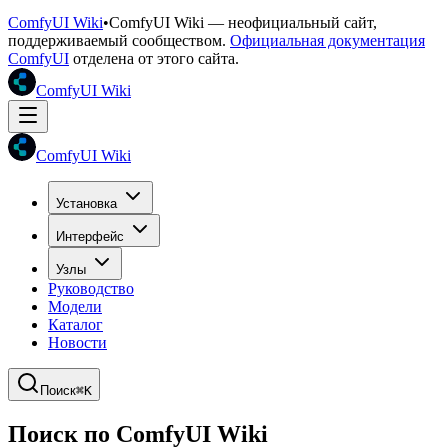
ComfyUI Wiki
•
ComfyUI Wiki — неофициальный сайт,
поддерживаемый сообществом.
Официальная документация
ComfyUI
отделена от этого сайта.
ComfyUI Wiki
ComfyUI Wiki
Установка
Интерфейс
Узлы
Руководство
Модели
Каталог
Новости
Поиск
⌘K
Поиск по ComfyUI Wiki