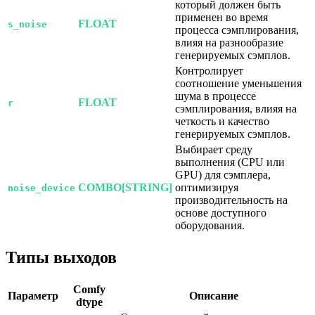
который должен быть
применен во время
FLOAT
s_noise
процесса сэмплирования,
влияя на разнообразие
генерируемых сэмплов.
Контролирует
соотношение уменьшения
шума в процессе
FLOAT
r
сэмплирования, влияя на
четкость и качество
генерируемых сэмплов.
Выбирает среду
выполнения (CPU или
GPU) для сэмплера,
COMBO[STRING]
оптимизируя
noise_device
производительность на
основе доступного
оборудования.
Типы выходов
Comfy
Параметр
Описание
dtype