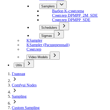
Samplers
Выбор K-сэмплера
Сэмплер DPMPP_2M_SDE
Сэмплер DPMPP_SDE
Schedulers
Sigmas
KSampler
KSampler (Расширенный)
Сэмплер
Video Models
Utils
Главная
Comfyui Nodes
Sampling
Custom Sampling