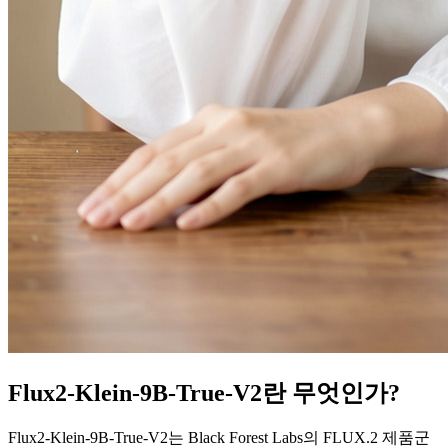
Flux2-Klein-9B-True-V2란 무엇인가?
Flux2-Klein-9B-True-V2는 Black Forest Labs의 FLUX.2 제품군