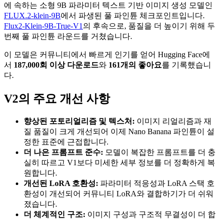
에 속하는 소형 9B 파라미터 텍스트 기반 이미지 생성 모델인
FLUX.2-klein-9B
에서 파생된 풀 파인튠 체크포인트입니다.
Flux2-Klein-9B-True-V1
의 후속으로, 품질을 더 높이기 위해 두
번째 풀 파인튠 라운드를 거쳤습니다.
이 모델은 커뮤니티에서 빠르게 인기를 얻어 Hugging Face에
서
187,000회 이상 다운로드
와
161개의 좋아요
를 기록했습니
다.
V2의 주요 개선 사항
향상된 포토리얼리즘 및 텍스처:
이미지 리얼리즘과 재
질 품질이 크게 개선되어 이제 Nano Banana 파인튠이 설
정한 표준에 근접합니다.
더 나은 프롬프트 준수:
모델이 복잡한 프롬프트를 더 충
실히 따르고 V1보다 미세한 세부 정보를 더 정확하게 복
원합니다.
개선된 LoRA 호환성:
파라미터 적응성과 LoRA 스택 호
환성이 개선되어 커뮤니티 LoRA와 결합하기가 더 쉬워
졌습니다.
더 체계적인 구조:
이미지 구성과 구조적 무결성이 더 합