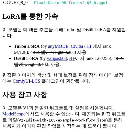
GGUF Q8_0
Flux2-Klein-9B-True-v2-Q8_0.gguf
LoRA를 통한 가속
이 모델은 더 빠른 추론을 위해 Turbo 및 Distill LoRA를 지원합
니다.
Turbo LoRA
(by
anyMODE
,
Civitai
/
HF
에서 rank
64/128): 4
8 스텝에 weight 0.2
0.3 사용.
Distill LoRA
(by
vafipas663
,
HF
에서 rank 128/256): 4
8 스
텝에 weight 0.4
0.6 사용.
편집된 이미지의 색상 및 형태 보정을 위해 잠재 데이터 보정
에는
ComfyUI-LCS
플러그인이 권장됩니다.
사용 참고 사항
이 모델은 V1과 동일한 워크플로 및 설정을 사용합니다.
ModelScope
에서도 사용할 수 있습니다. 제공되는 편집 워크플
로 파일(
)을 통해
V2-Edit-with-LCS-example-workflow.json
사용자가 이미지 편집 작업을 시작하는 데 도움이 됩니다.