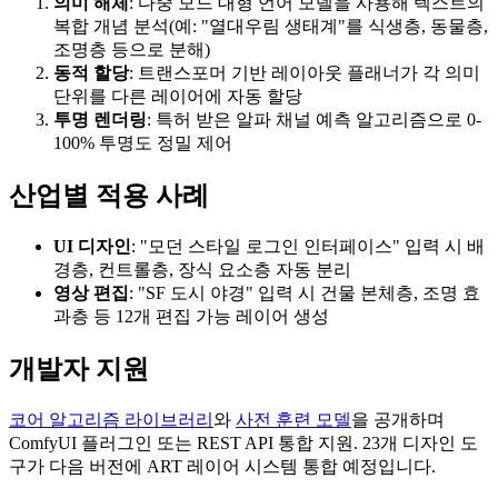
의미 해체
: 다중 모드 대형 언어 모델을 사용해 텍스트의
복합 개념 분석(예: "열대우림 생태계"를 식생층, 동물층,
조명층 등으로 분해)
동적 할당
: 트랜스포머 기반 레이아웃 플래너가 각 의미
단위를 다른 레이어에 자동 할당
투명 렌더링
: 특허 받은 알파 채널 예측 알고리즘으로 0-
100% 투명도 정밀 제어
산업별 적용 사례
UI 디자인
: "모던 스타일 로그인 인터페이스" 입력 시 배
경층, 컨트롤층, 장식 요소층 자동 분리
영상 편집
: "SF 도시 야경" 입력 시 건물 본체층, 조명 효
과층 등 12개 편집 가능 레이어 생성
개발자 지원
코어 알고리즘 라이브러리
와
사전 훈련 모델
을 공개하며
ComfyUI 플러그인 또는 REST API 통합 지원. 23개 디자인 도
구가 다음 버전에 ART 레이어 시스템 통합 예정입니다.