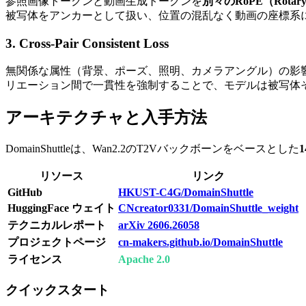
参照画像トークンと動画生成トークンを
別々のRoPE（Rotary P
被写体をアンカーとして扱い、位置の混乱なく動画の座標系
3. Cross-Pair Consistent Loss
無関係な属性（背景、ポーズ、照明、カメラアングル）の影
リエーション間で一貫性を強制することで、モデルは被写体
アーキテクチャと入手方法
DomainShuttleは、Wan2.2のT2Vバックボーンをベースとした
リソース
リンク
GitHub
HKUST-C4G/DomainShuttle
HuggingFace ウェイト
CNcreator0331/DomainShuttle_weight
テクニカルレポート
arXiv 2606.26058
プロジェクトページ
cn-makers.github.io/DomainShuttle
ライセンス
Apache 2.0
クイックスタート