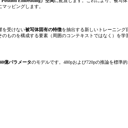
osition Embedding）空間
に配置します。これにより、被写体
にマッピングします。
響を受けない
被写体固有の特徴
を抽出する新しいトレーニング
そのものを構成する要素（周囲のコンテキストではなく）を学
140億パラメータ
のモデルです。480pおよび720pの推論を標準