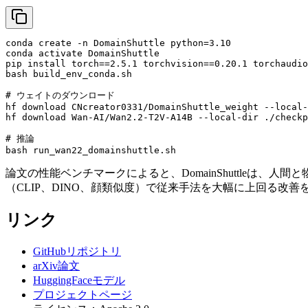
conda
create
-n
DomainShuttle
python=3.10
conda
activate
DomainShuttle
pip
install
torch==2.5.1
torchvision==0.20.1
torchaudio
bash
build_env_conda.sh
# ウェイトのダウンロード
hf
download
CNcreator0331/DomainShuttle_weight
--local-
hf
download
Wan-AI/Wan2.2-T2V-A14B
--local-dir
./checkp
# 推論
bash
run_wan22_domainshuttle.sh
論文の性能ベンチマークによると、DomainShuttle
（CLIP、DINO、顔類似度）で従来手法を大幅に上回る改善
リンク
GitHubリポジトリ
arXiv論文
HuggingFaceモデル
プロジェクトページ