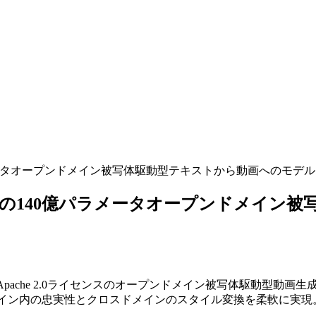
140億パラメータオープンドメイン被写体駆動型テキストから動画へのモ
n2.2ベースの140億パラメータオープンド
ache 2.0ライセンスのオープンドメイン被写体駆動型動画生成モデル「Do
t Lossを導入し、ドメイン内の忠実性とクロスドメインのスタイル変換を柔軟に実現