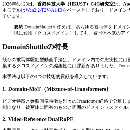
2026年6月23日、
香港科技大学（HKUST）C4G研究室
は、
Apa
本モデルは
Wan2.2-T2V-A14B
をベースとしており、ドメイン
ています。
要約
DomainShutterを使えば、あらゆる被写体
境に変換（クロスドメイン）しても、被写体本来のアイ
DomainShuttleの特長
既存の被写体駆動型動画手法は、ドメイン内での忠実性には
集するクロスドメインの編集性には課題がありました。Domai
本手法は以下の3つの技術的貢献を導入しています。
1. Domain-MoT（Mixture-of-Transformers）
ビデオ特徴と参照画像特徴を別々のTransformer経路で分離し
能になり、被写体に固有のものと周囲のドメイン（スタイル
2. Video-Reference DualRoPE