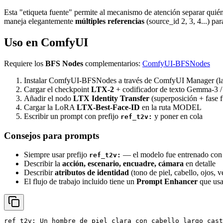
Esta "etiqueta fuente" permite al mecanismo de atención separar quién
maneja elegantemente
múltiples referencias
(source_id 2, 3, 4...) pa
Uso en ComfyUI
Requiere los
BFS Nodes
complementarios:
ComfyUI-BFSNodes
Instalar ComfyUI-BFSNodes a través de ComfyUI Manager (las
Cargar el checkpoint
LTX-2
+ codificador de texto Gemma-3 
Añadir el nodo
LTX Identity Transfer
(superposición + fase f
Cargar la LoRA
LTX-Best-Face-ID
en la ruta MODEL
Escribir un prompt con prefijo
y poner en cola
ref_t2v:
Consejos para prompts
Siempre usar prefijo
— el modelo fue entrenado con 
ref_t2v:
Describir la
acción, escenario, encuadre, cámara
en detalle
Describir
atributos de identidad
(tono de piel, cabello, ojos, v
El flujo de trabajo incluido tiene un
Prompt Enhancer
que usa
ref_t2v: Un hombre de piel clara con cabello largo cast