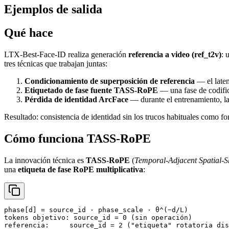
Ejemplos de salida
Qué hace
LTX-Best-Face-ID realiza generación
referencia a video (ref_t2v)
: 
tres técnicas que trabajan juntas:
Condicionamiento de superposición de referencia
— el laten
Etiquetado de fase fuente TASS-RoPE
— una fase de codifica
Pérdida de identidad ArcFace
— durante el entrenamiento, la
Resultado: consistencia de identidad sin los trucos habituales como fo
Cómo funciona TASS-RoPE
La innovación técnica es
TASS-RoPE
(
Temporal-Adjacent Spatial-S
una
etiqueta de fase RoPE multiplicativa
:
phase[d] = source_id · phase_scale · θ^(−d/L)

tokens objetivo: source_id = 0 (sin operación)

referencia:     source_id = 2 ("etiqueta" rotatoria dis