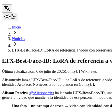
Inicio
Noticias
LTX-Best-Face-ID: LoRA de referencia a video con preserva
LTX-Best-Face-ID: LoRA de referencia a 
Última actualización: 6 de julio de 2026
ComfyUI Wiki
news
Alissonerdx lanza LTX-Best-Face-ID, una LoRA de referencia a vide
identidad ArcFace. No necesita fondo blanco en ComfyUI.
Alisson Pereira
(
@Alissonerdx
) ha lanzado
LTX-Best-Face-ID
, un
genera un video que mantiene la identidad de esa persona — todo des
Una foto + un prompt de texto → video con identidad consis