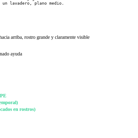
 un lavadero, plano medio.
ia arriba, rostro grande y claramente visible
minado ayuda
oPE
temporal)
ados en rostros)