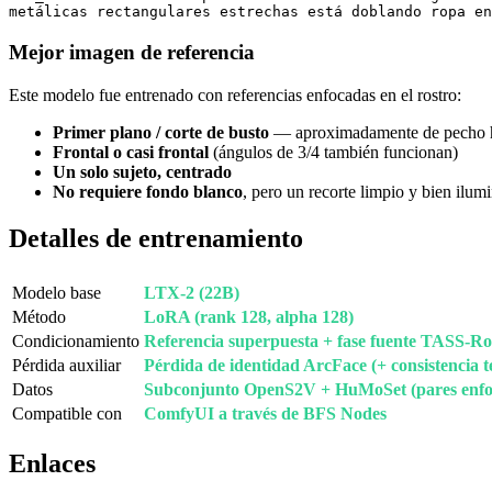
metálicas rectangulares estrechas está doblando ropa en
Mejor imagen de referencia
Este modelo fue entrenado con referencias enfocadas en el rostro:
Primer plano / corte de busto
— aproximadamente de pecho hac
Frontal o casi frontal
(ángulos de 3/4 también funcionan)
Un solo sujeto, centrado
No requiere fondo blanco
, pero un recorte limpio y bien ilu
Detalles de entrenamiento
Modelo base
LTX-2 (22B)
Método
LoRA (rank 128, alpha 128)
Condicionamiento
Referencia superpuesta + fase fuente TASS-R
Pérdida auxiliar
Pérdida de identidad ArcFace (+ consistencia 
Datos
Subconjunto OpenS2V + HuMoSet (pares enfoc
Compatible con
ComfyUI a través de BFS Nodes
Enlaces