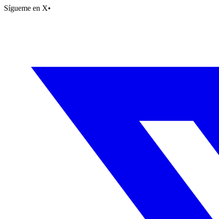
Sígueme en X
•