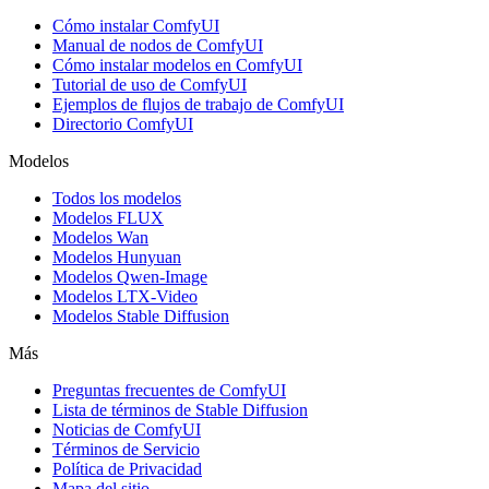
Cómo instalar ComfyUI
Manual de nodos de ComfyUI
Cómo instalar modelos en ComfyUI
Tutorial de uso de ComfyUI
Ejemplos de flujos de trabajo de ComfyUI
Directorio ComfyUI
Modelos
Todos los modelos
Modelos FLUX
Modelos Wan
Modelos Hunyuan
Modelos Qwen-Image
Modelos LTX-Video
Modelos Stable Diffusion
Más
Preguntas frecuentes de ComfyUI
Lista de términos de Stable Diffusion
Noticias de ComfyUI
Términos de Servicio
Política de Privacidad
Mapa del sitio