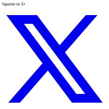
Sígueme en X
•