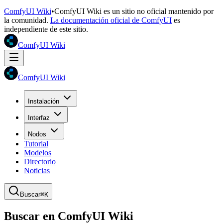
ComfyUI Wiki
•
ComfyUI Wiki es un sitio no oficial mantenido por
la comunidad.
La documentación oficial de ComfyUI
es
independiente de este sitio.
ComfyUI Wiki
ComfyUI Wiki
Instalación
Interfaz
Nodos
Tutorial
Modelos
Directorio
Noticias
Buscar
⌘K
Buscar en ComfyUI Wiki