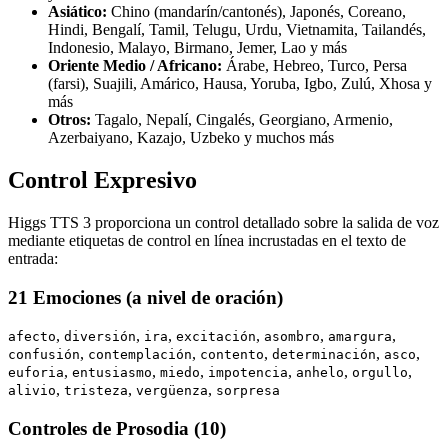
Asiático:
Chino (mandarín/cantonés), Japonés, Coreano,
Hindi, Bengalí, Tamil, Telugu, Urdu, Vietnamita, Tailandés,
Indonesio, Malayo, Birmano, Jemer, Lao y más
Oriente Medio / Africano:
Árabe, Hebreo, Turco, Persa
(farsi), Suajili, Amárico, Hausa, Yoruba, Igbo, Zulú, Xhosa y
más
Otros:
Tagalo, Nepalí, Cingalés, Georgiano, Armenio,
Azerbaiyano, Kazajo, Uzbeko y muchos más
Control Expresivo
Higgs TTS 3 proporciona un control detallado sobre la salida de voz
mediante etiquetas de control en línea incrustadas en el texto de
entrada:
21 Emociones (a nivel de oración)
,
,
,
,
,
,
afecto
diversión
ira
excitación
asombro
amargura
,
,
,
,
,
confusión
contemplación
contento
determinación
asco
,
,
,
,
,
,
euforia
entusiasmo
miedo
impotencia
anhelo
orgullo
,
,
,
alivio
tristeza
vergüenza
sorpresa
Controles de Prosodia (10)