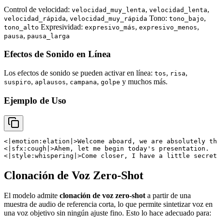
Control de velocidad:
,
,
velocidad_muy_lenta
velocidad_lenta
,
Tono:
,
velocidad_rápida
velocidad_muy_rápida
tono_bajo
Expresividad:
,
,
tono_alto
expresivo_más
expresivo_menos
,
pausa
pausa_larga
Efectos de Sonido en Línea
Los efectos de sonido se pueden activar en línea:
,
,
tos
risa
,
,
,
y muchos más.
suspiro
aplausos
campana
golpe
Ejemplo de Uso
<|emotion:elation|>Welcome aboard, we are absolutely th
<|sfx:cough|>Ahem, let me begin today's presentation.

<|style:whispering|>Come closer, I have a little secret
Clonación de Voz Zero-Shot
El modelo admite
clonación de voz zero-shot
a partir de una
muestra de audio de referencia corta, lo que permite sintetizar voz en
una voz objetivo sin ningún ajuste fino. Esto lo hace adecuado para: