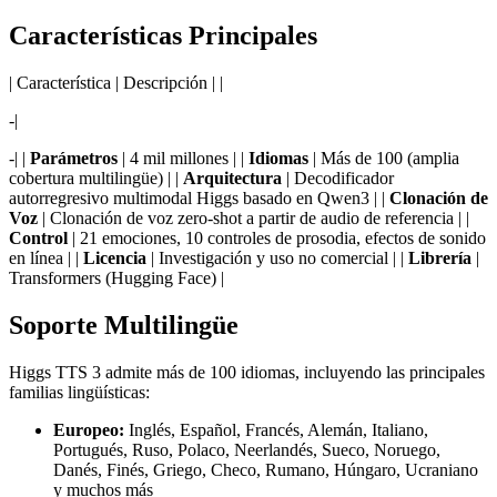
Características Principales
| Característica | Descripción | |
-|
-| |
Parámetros
| 4 mil millones | |
Idiomas
| Más de 100 (amplia
cobertura multilingüe) | |
Arquitectura
| Decodificador
autorregresivo multimodal Higgs basado en Qwen3 | |
Clonación de
Voz
| Clonación de voz zero-shot a partir de audio de referencia | |
Control
| 21 emociones, 10 controles de prosodia, efectos de sonido
en línea | |
Licencia
| Investigación y uso no comercial | |
Librería
|
Transformers (Hugging Face) |
Soporte Multilingüe
Higgs TTS 3 admite más de 100 idiomas, incluyendo las principales
familias lingüísticas:
Europeo:
Inglés, Español, Francés, Alemán, Italiano,
Portugués, Ruso, Polaco, Neerlandés, Sueco, Noruego,
Danés, Finés, Griego, Checo, Rumano, Húngaro, Ucraniano
y muchos más