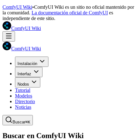
ComfyUI Wiki
•
ComfyUI Wiki es un sitio no oficial mantenido por
la comunidad.
La documentación oficial de ComfyUI
es
independiente de este sitio.
ComfyUI Wiki
ComfyUI Wiki
Instalación
Interfaz
Nodos
Tutorial
Modelos
Directorio
Noticias
Buscar
⌘K
Buscar en ComfyUI Wiki