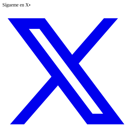
Sígueme en X
•