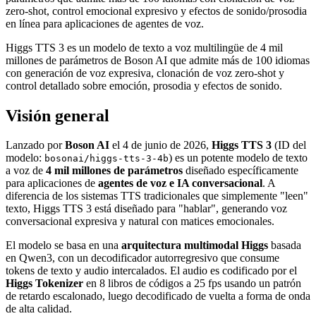
zero-shot, control emocional expresivo y efectos de sonido/prosodia
en línea para aplicaciones de agentes de voz.
Higgs TTS 3 es un modelo de texto a voz multilingüe de 4 mil
millones de parámetros de Boson AI que admite más de 100 idiomas
con generación de voz expresiva, clonación de voz zero-shot y
control detallado sobre emoción, prosodia y efectos de sonido.
Visión general
Lanzado por
Boson AI
el 4 de junio de 2026,
Higgs TTS 3
(ID del
modelo:
) es un potente modelo de texto
bosonai/higgs-tts-3-4b
a voz de
4 mil millones de parámetros
diseñado específicamente
para aplicaciones de
agentes de voz e IA conversacional
. A
diferencia de los sistemas TTS tradicionales que simplemente "leen"
texto, Higgs TTS 3 está diseñado para "hablar", generando voz
conversacional expresiva y natural con matices emocionales.
El modelo se basa en una
arquitectura multimodal Higgs
basada
en Qwen3, con un decodificador autorregresivo que consume
tokens de texto y audio intercalados. El audio es codificado por el
Higgs Tokenizer
en 8 libros de códigos a 25 fps usando un patrón
de retardo escalonado, luego decodificado de vuelta a forma de onda
de alta calidad.