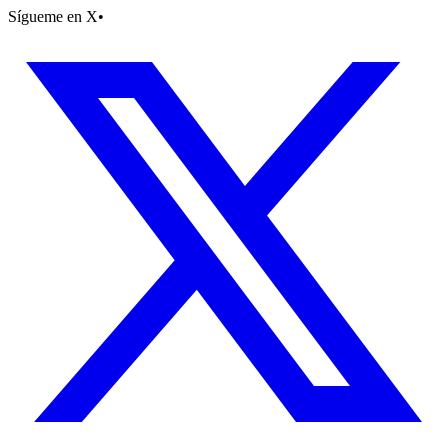
Sígueme en X
•