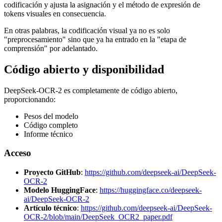
codificación y ajusta la asignación y el método de expresión de
tokens visuales en consecuencia.
En otras palabras, la codificación visual ya no es solo
"preprocesamiento" sino que ya ha entrado en la "etapa de
comprensión" por adelantado.
Código abierto y disponibilidad
DeepSeek-OCR-2 es completamente de código abierto,
proporcionando:
Pesos del modelo
Código completo
Informe técnico
Acceso
Proyecto GitHub
:
https://github.com/deepseek-ai/DeepSeek-
OCR-2
Modelo HuggingFace
:
https://huggingface.co/deepseek-
ai/DeepSeek-OCR-2
Artículo técnico
:
https://github.com/deepseek-ai/DeepSeek-
OCR-2/blob/main/DeepSeek_OCR2_paper.pdf