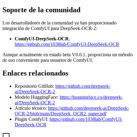
Soporte de la comunidad
Los desarrolladores de la comunidad ya han proporcionado
integración de ComfyUI para DeepSeek-OCR-2:
ComfyUI-DeepSeek-OCR
:
https://github.com/1038lab/ComfyUI-DeepSeek-OCR
Aunque actualmente en estado beta V0.0.1, proporciona un método
de uso conveniente para usuarios de ComfyUI.
Enlaces relacionados
Repositorio GitHub:
https://github.com/deepseek-
ai/DeepSeek-OCR-2
Modelo HuggingFace:
https://huggingface.co/deepseek-
ai/DeepSeek-OCR-2
Artículo técnico:
https://github.com/deepseek-ai/DeepSeek-
OCR-2/blob/main/DeepSeek_OCR2_paper.pdf
Plugin ComfyUI:
https://github.com/1038lab/ComfyUI-
DeepSeek-OCR