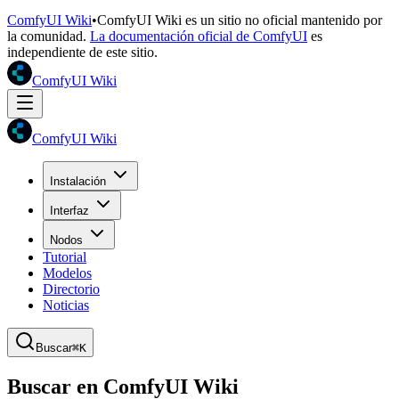
ComfyUI Wiki
•
ComfyUI Wiki es un sitio no oficial mantenido por
la comunidad.
La documentación oficial de ComfyUI
es
independiente de este sitio.
ComfyUI Wiki
ComfyUI Wiki
Instalación
Interfaz
Nodos
Tutorial
Modelos
Directorio
Noticias
Buscar
⌘K
Buscar en ComfyUI Wiki