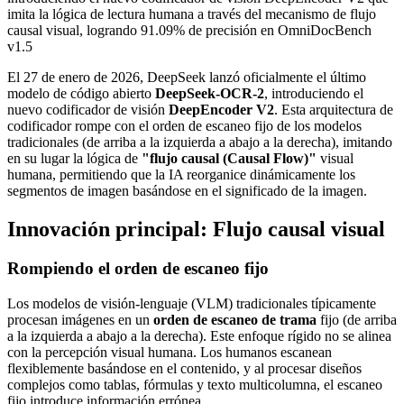
imita la lógica de lectura humana a través del mecanismo de flujo
causal visual, logrando 91.09% de precisión en OmniDocBench
v1.5
El 27 de enero de 2026, DeepSeek lanzó oficialmente el último
modelo de código abierto
DeepSeek-OCR-2
, introduciendo el
nuevo codificador de visión
DeepEncoder V2
. Esta arquitectura de
codificador rompe con el orden de escaneo fijo de los modelos
tradicionales (de arriba a la izquierda a abajo a la derecha), imitando
en su lugar la lógica de
"flujo causal (Causal Flow)"
visual
humana, permitiendo que la IA reorganice dinámicamente los
segmentos de imagen basándose en el significado de la imagen.
Innovación principal: Flujo causal visual
Rompiendo el orden de escaneo fijo
Los modelos de visión-lenguaje (VLM) tradicionales típicamente
procesan imágenes en un
orden de escaneo de trama
fijo (de arriba
a la izquierda a abajo a la derecha). Este enfoque rígido no se alinea
con la percepción visual humana. Los humanos escanean
flexiblemente basándose en el contenido, y al procesar diseños
complejos como tablas, fórmulas y texto multicolumna, el escaneo
fijo introduce información errónea.