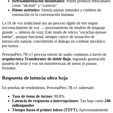
Retroalimentación instantánea
: Puede producir retrocanales
como "uh-huh" y "correcto"
Ritmo auténtico
: Simula pausas naturales y cambios de
entonación en la conversación humana
La IA de voz tradicional usa un proceso rígido de tres etapas
(reconocimiento de voz → procesamiento de modelo de lenguaje
grande → síntesis de voz). Este modo de relevo "escuchar-pensar-
hablar", aunque funcional, siempre carece de sensación de
interacción natural, convirtiendo el diálogo en combate mecánico
por turnos.
PersonaPlex-7B-v1 procesa tokens de audio continuos a través de
arquitectura Transformer de doble flujo
, logrando generación
paralela de texto y voz sin transferencias de tareas ni pausas
forzadas.
Respuesta de latencia ultra baja
En pruebas de rendimiento, PersonaPlex-7B-v1 sobresale:
Tasa de toma de turnos
: 90.8%
Latencia de respuesta a interrupciones
: Tan baja como
240
milisegundos
Tiempo hasta el primer token (TTFT)
: Aproximadamente