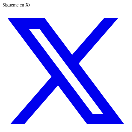
Sígueme en X
•