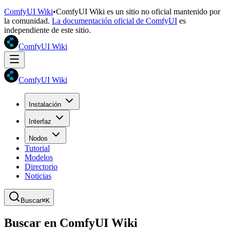
ComfyUI Wiki
•
ComfyUI Wiki es un sitio no oficial mantenido por
la comunidad.
La documentación oficial de ComfyUI
es
independiente de este sitio.
ComfyUI Wiki
ComfyUI Wiki
Instalación
Interfaz
Nodos
Tutorial
Modelos
Directorio
Noticias
Buscar
⌘K
Buscar en ComfyUI Wiki