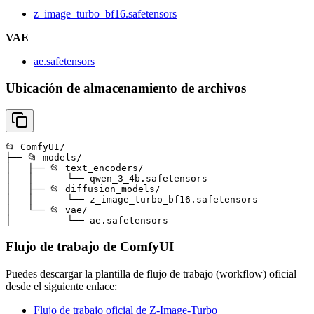
z_image_turbo_bf16.safetensors
VAE
ae.safetensors
Ubicación de almacenamiento de archivos
📂 ComfyUI/

├── 📂 models/

│   ├── 📂 text_encoders/

│   │      └── qwen_3_4b.safetensors

│   ├── 📂 diffusion_models/

│   │      └── z_image_turbo_bf16.safetensors

│   └── 📂 vae/

│          └── ae.safetensors
Flujo de trabajo de ComfyUI
Puedes descargar la plantilla de flujo de trabajo (workflow) oficial
desde el siguiente enlace:
Flujo de trabajo oficial de Z-Image-Turbo