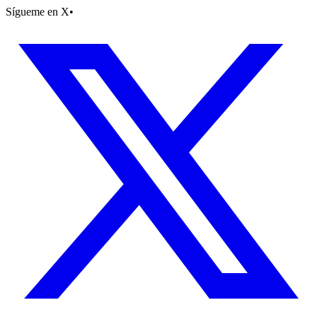
Sígueme en X
•