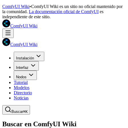
ComfyUI Wiki
•
ComfyUI Wiki es un sitio no oficial mantenido por
la comunidad.
La documentación oficial de ComfyUI
es
independiente de este sitio.
ComfyUI Wiki
ComfyUI Wiki
Instalación
Interfaz
Nodos
Tutorial
Modelos
Directorio
Noticias
Buscar
⌘K
Buscar en ComfyUI Wiki