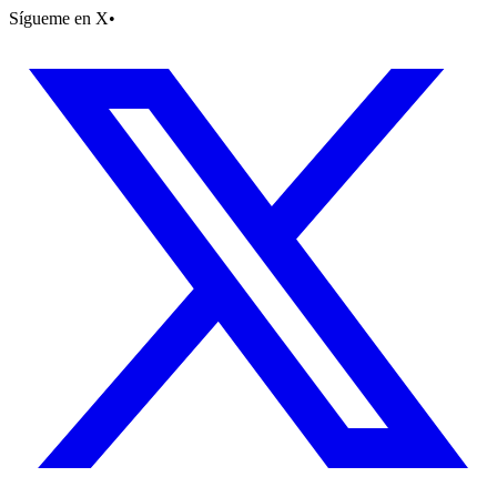
Sígueme en X
•