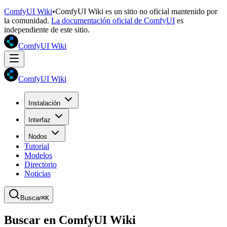
ComfyUI Wiki
•
ComfyUI Wiki es un sitio no oficial mantenido por
la comunidad.
La documentación oficial de ComfyUI
es
independiente de este sitio.
ComfyUI Wiki
ComfyUI Wiki
Instalación
Interfaz
Nodos
Tutorial
Modelos
Directorio
Noticias
Buscar
⌘K
Buscar en ComfyUI Wiki