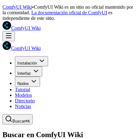
ComfyUI Wiki
•
ComfyUI Wiki es un sitio no oficial mantenido por
la comunidad.
La documentación oficial de ComfyUI
es
independiente de este sitio.
ComfyUI Wiki
ComfyUI Wiki
Instalación
Interfaz
Nodos
Tutorial
Modelos
Directorio
Noticias
Buscar
⌘K
Buscar en ComfyUI Wiki