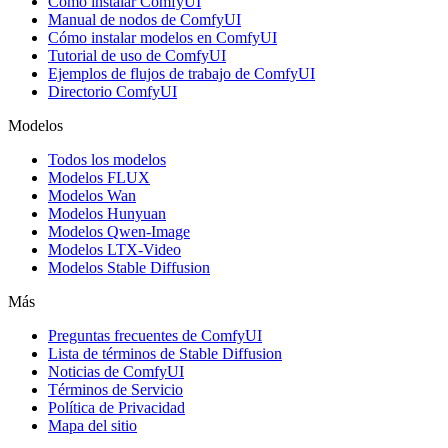
Cómo instalar ComfyUI
Manual de nodos de ComfyUI
Cómo instalar modelos en ComfyUI
Tutorial de uso de ComfyUI
Ejemplos de flujos de trabajo de ComfyUI
Directorio ComfyUI
Modelos
Todos los modelos
Modelos FLUX
Modelos Wan
Modelos Hunyuan
Modelos Qwen-Image
Modelos LTX-Video
Modelos Stable Diffusion
Más
Preguntas frecuentes de ComfyUI
Lista de términos de Stable Diffusion
Noticias de ComfyUI
Términos de Servicio
Política de Privacidad
Mapa del sitio