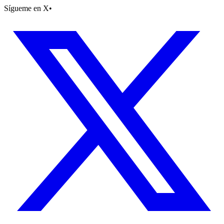
Sígueme en X
•