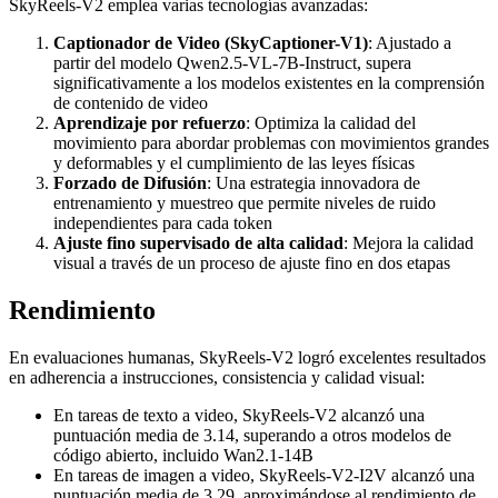
SkyReels-V2 emplea varias tecnologías avanzadas:
Captionador de Video (SkyCaptioner-V1)
: Ajustado a
partir del modelo Qwen2.5-VL-7B-Instruct, supera
significativamente a los modelos existentes en la comprensión
de contenido de video
Aprendizaje por refuerzo
: Optimiza la calidad del
movimiento para abordar problemas con movimientos grandes
y deformables y el cumplimiento de las leyes físicas
Forzado de Difusión
: Una estrategia innovadora de
entrenamiento y muestreo que permite niveles de ruido
independientes para cada token
Ajuste fino supervisado de alta calidad
: Mejora la calidad
visual a través de un proceso de ajuste fino en dos etapas
Rendimiento
En evaluaciones humanas, SkyReels-V2 logró excelentes resultados
en adherencia a instrucciones, consistencia y calidad visual:
En tareas de texto a video, SkyReels-V2 alcanzó una
puntuación media de 3.14, superando a otros modelos de
código abierto, incluido Wan2.1-14B
En tareas de imagen a video, SkyReels-V2-I2V alcanzó una
puntuación media de 3.29, aproximándose al rendimiento de