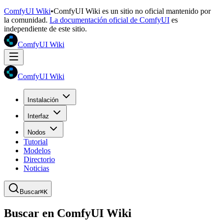
ComfyUI Wiki
•
ComfyUI Wiki es un sitio no oficial mantenido por
la comunidad.
La documentación oficial de ComfyUI
es
independiente de este sitio.
ComfyUI Wiki
ComfyUI Wiki
Instalación
Interfaz
Nodos
Tutorial
Modelos
Directorio
Noticias
Buscar
⌘K
Buscar en ComfyUI Wiki