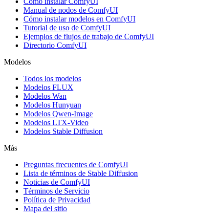
Cómo instalar ComfyUI
Manual de nodos de ComfyUI
Cómo instalar modelos en ComfyUI
Tutorial de uso de ComfyUI
Ejemplos de flujos de trabajo de ComfyUI
Directorio ComfyUI
Modelos
Todos los modelos
Modelos FLUX
Modelos Wan
Modelos Hunyuan
Modelos Qwen-Image
Modelos LTX-Video
Modelos Stable Diffusion
Más
Preguntas frecuentes de ComfyUI
Lista de términos de Stable Diffusion
Noticias de ComfyUI
Términos de Servicio
Política de Privacidad
Mapa del sitio