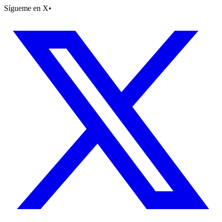
Sígueme en X
•