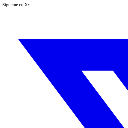
Sígueme en X
•