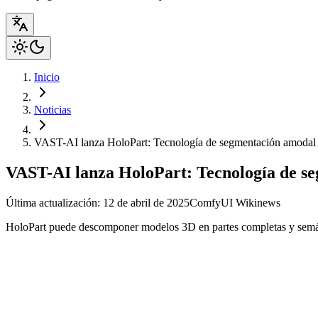
Inicio
Noticias
VAST-AI lanza HoloPart: Tecnología de segmentación amodal 
VAST-AI lanza HoloPart: Tecnología de se
Última actualización: 12 de abril de 2025
ComfyUI Wiki
news
HoloPart puede descomponer modelos 3D en partes completas y semánti