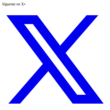
Sígueme en X
•