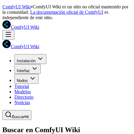
ComfyUI Wiki
•
ComfyUI Wiki es un sitio no oficial mantenido por
la comunidad.
La documentación oficial de ComfyUI
es
independiente de este sitio.
ComfyUI Wiki
ComfyUI Wiki
Instalación
Interfaz
Nodos
Tutorial
Modelos
Directorio
Noticias
Buscar
⌘K
Buscar en ComfyUI Wiki