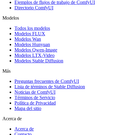
Ejemplos de flujos de trabajo de ComfyUI
Directorio ComfyUI
Modelos
Todos los modelos
Modelos FLUX
Modelos Wan
Modelos Hunyuan
Modelos Qwen-Image
Modelos LTX-Video
Modelos Stable Diffusion
Más
Preguntas frecuentes de ComfyUI
Lista de términos de Stable Diffusion
Noticias de ComfyUI
Términos de Servicio
Política de Privacidad
Mapa del sitio
Acerca de
Acerca de
Contacto