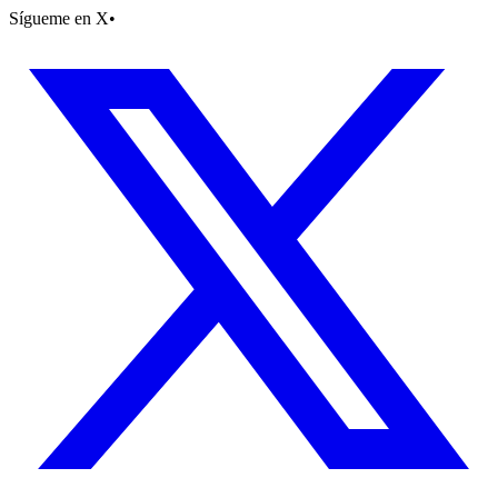
Sígueme en X
•