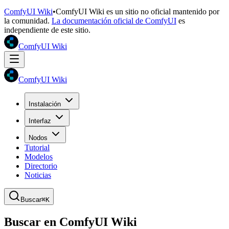
ComfyUI Wiki
•
ComfyUI Wiki es un sitio no oficial mantenido por
la comunidad.
La documentación oficial de ComfyUI
es
independiente de este sitio.
ComfyUI Wiki
ComfyUI Wiki
Instalación
Interfaz
Nodos
Tutorial
Modelos
Directorio
Noticias
Buscar
⌘K
Buscar en ComfyUI Wiki