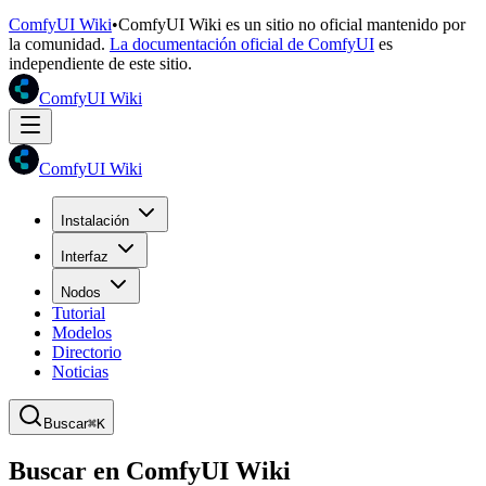
ComfyUI Wiki
•
ComfyUI Wiki es un sitio no oficial mantenido por
la comunidad.
La documentación oficial de ComfyUI
es
independiente de este sitio.
ComfyUI Wiki
ComfyUI Wiki
Instalación
Interfaz
Nodos
Tutorial
Modelos
Directorio
Noticias
Buscar
⌘K
Buscar en ComfyUI Wiki