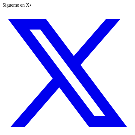
Sígueme en X
•