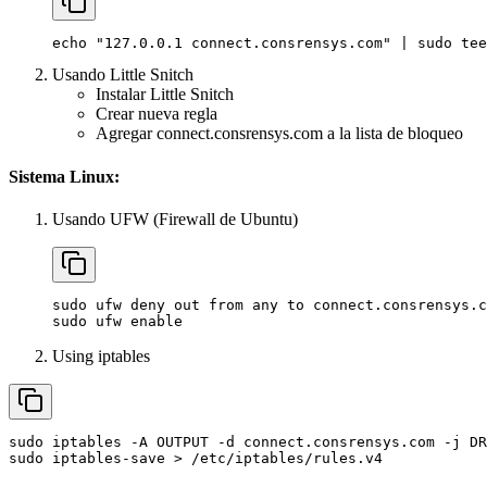
echo
"127.0.0.1 connect.consrensys.com"
|
sudo
tee
Usando Little Snitch
Instalar Little Snitch
Crear nueva regla
Agregar connect.consrensys.com a la lista de bloqueo
Sistema Linux:
Usando UFW (Firewall de Ubuntu)
sudo
ufw
deny
out
from
any
to
connect.consrensys.c
sudo
ufw
enable
Using iptables
sudo
iptables
-A
OUTPUT
-d
connect.consrensys.com
-j
DR
sudo
iptables-save
>
/etc/iptables/rules.v4