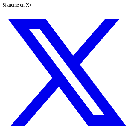
Sígueme en X
•