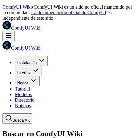
ComfyUI Wiki
•
ComfyUI Wiki es un sitio no oficial mantenido por
la comunidad.
La documentación oficial de ComfyUI
es
independiente de este sitio.
ComfyUI Wiki
ComfyUI Wiki
Instalación
Interfaz
Nodos
Tutorial
Modelos
Directorio
Noticias
Buscar
⌘K
Buscar en ComfyUI Wiki