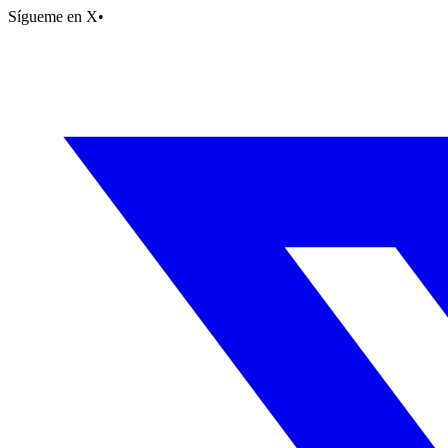
Sígueme en X
•