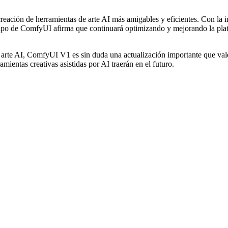
eación de herramientas de arte AI más amigables y eficientes. Con la i
quipo de ComfyUI afirma que continuará optimizando y mejorando la pla
e arte AI, ComfyUI V1 es sin duda una actualización importante que val
ientas creativas asistidas por AI traerán en el futuro.