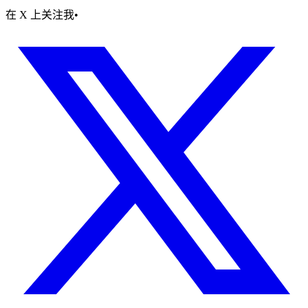
在 X 上关注我
•