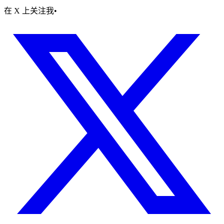
在 X 上关注我
•