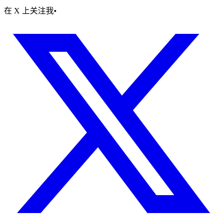
在 X 上关注我
•