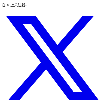
在 X 上关注我
•