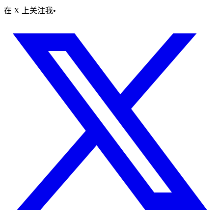
在 X 上关注我
•