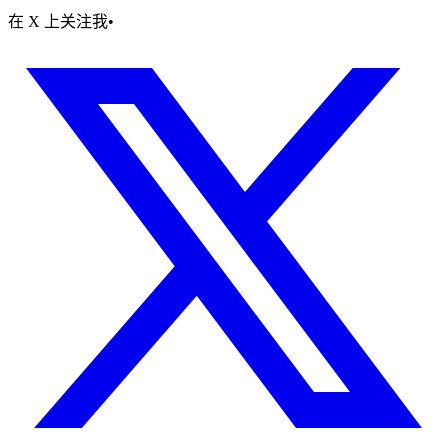
在 X 上关注我
•