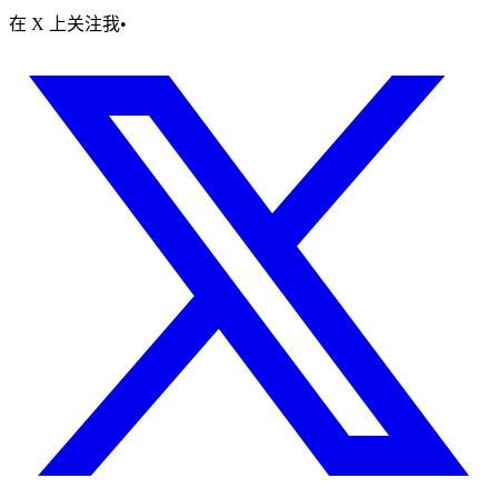
在 X 上关注我
•