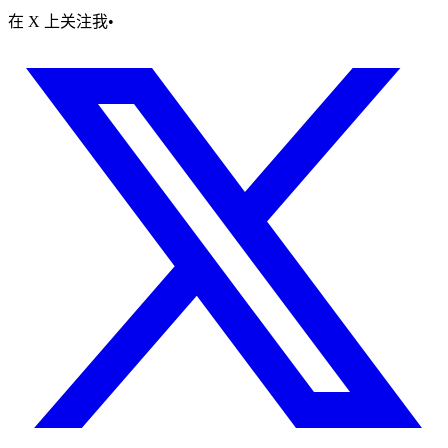
在 X 上关注我
•