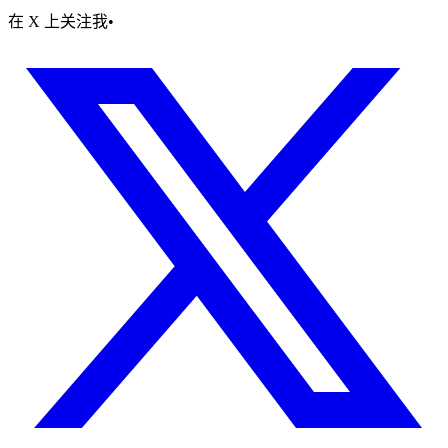
在 X 上关注我
•