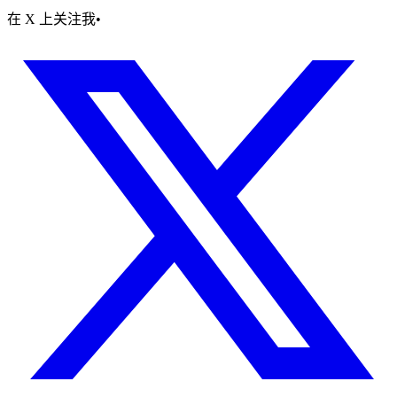
在 X 上关注我
•