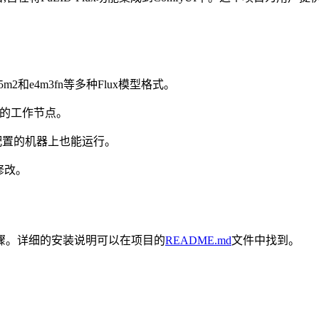
e5m2和e4m3fn等多种Flux模型格式。
等参数的工作节点。
较低配置的机器上也能运行。
t修改。
骤。详细的安装说明可以在项目的
README.md
文件中找到。