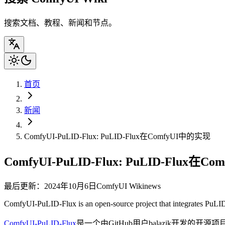
搜索文档、教程、新闻和节点。
首页
新闻
ComfyUI-PuLID-Flux: PuLID-Flux在ComfyUI中的实现
ComfyUI-PuLID-Flux: PuLID-Flux在
最后更新：2024年10月6日
ComfyUI Wiki
news
ComfyUI-PuLID-Flux is an open-source project that integrates PuLID-
ComfyUI-PuLID-Flux
是一个由GitHub用户balazik开发的开源