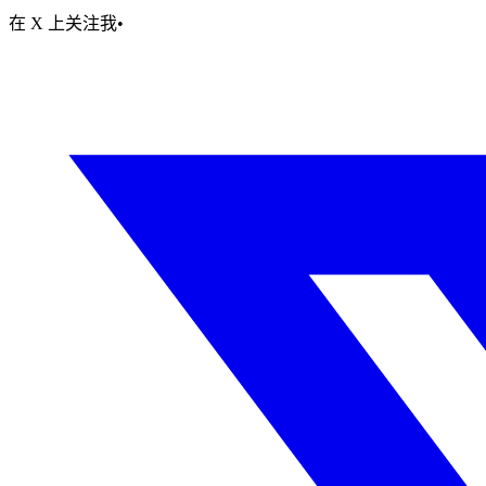
在 X 上关注我
•