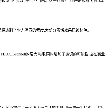
和修改的模型,还可以用于商业目的。这一点与Flux dev形成鲜明对比,后
表示模型已经达到了令人满意的程度,大部分蒸馏效果已被移除。
.1-schnell的强大功能,同时增加了微调的可能性,这在商业
发者和企业提供了一个强大而灵活的工具,用于进一步探索、创新