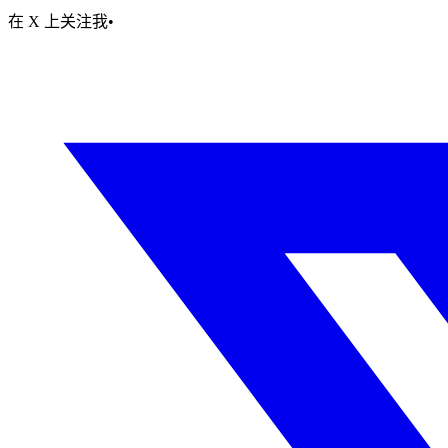
在 X 上关注我
•