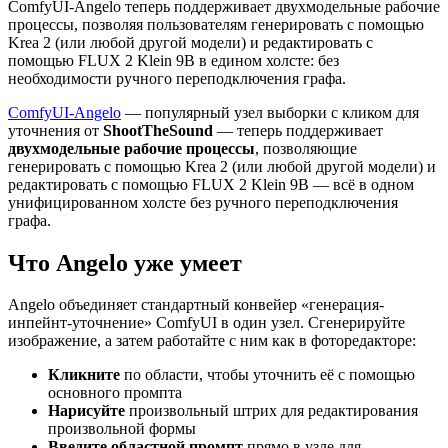
ComfyUI-Angelo теперь поддерживает двухмодельные рабочие
процессы, позволяя пользователям генерировать с помощью
Krea 2 (или любой другой модели) и редактировать с
помощью FLUX 2 Klein 9B в едином холсте: без
необходимости ручного переподключения графа.
ComfyUI-Angelo
— популярный узел выборки с кликом для
уточнения от
ShootTheSound
— теперь поддерживает
двухмодельные рабочие процессы
, позволяющие
генерировать с помощью Krea 2 (или любой другой модели) и
редактировать с помощью FLUX 2 Klein 9B — всё в одном
унифицированном холсте без ручного переподключения
графа.
Что Angelo уже умеет
Angelo объединяет стандартный конвейер «генерация-
инпейнт-уточнение» ComfyUI в один узел. Сгенерируйте
изображение, а затем работайте с ним как в фоторедакторе:
Кликните
по области, чтобы уточнить её с помощью
основного промпта
Нарисуйте
произвольный штрих для редактирования
произвольной формы
Введите областной промпт
прямо в узле для