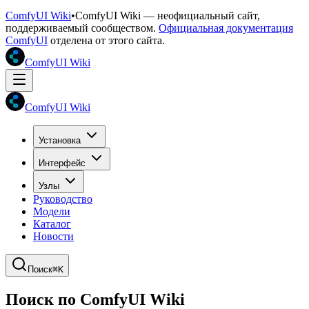
ComfyUI Wiki
•
ComfyUI Wiki — неофициальный сайт,
поддерживаемый сообществом.
Официальная документация
ComfyUI
отделена от этого сайта.
ComfyUI Wiki
ComfyUI Wiki
Установка
Интерфейс
Узлы
Руководство
Модели
Каталог
Новости
Поиск
⌘K
Поиск по ComfyUI Wiki