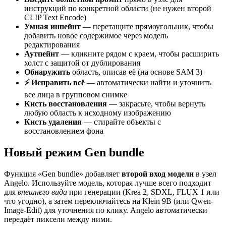
инструкций по конкретной области (не нужен второй
CLIP Text Encode)
Умная инпейнт
— перетащите прямоугольник, чтобы
добавить новое содержимое через модель
редактирования
Аутпейнт
— кликните рядом с краем, чтобы расширить
холст с защитой от дублирования
Обнаружить
область, описав её (на основе SAM 3)
⚡ Исправить всё
— автоматически найти и уточнить
все лица в групповом снимке
Кисть восстановления
— закрасьте, чтобы вернуть
любую область к исходному изображению
Кисть удаления
— стирайте объекты с
восстановлением фона
Новый режим Gen bundle
Функция «Gen bundle» добавляет
второй вход модели
в узел
Angelo. Используйте модель, которая лучше всего подходит
для
внешнего вида
при генерации (Krea 2, SDXL, FLUX 1 или
что угодно), а затем переключайтесь на Klein 9B (или Qwen-
Image-Edit) для уточнения по клику. Angelo автоматически
передаёт пиксели между ними.