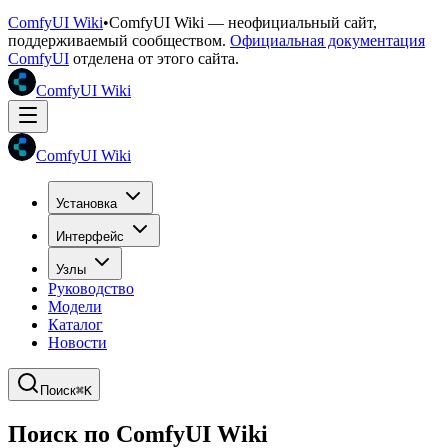
ComfyUI Wiki
•
ComfyUI Wiki — неофициальный сайт,
поддерживаемый сообществом.
Официальная документация
ComfyUI
отделена от этого сайта.
ComfyUI Wiki
ComfyUI Wiki
Установка
Интерфейс
Узлы
Руководство
Модели
Каталог
Новости
Поиск
⌘K
Поиск по ComfyUI Wiki