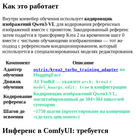
Как это работает
Внутри конвейер обучения использует
кодировщик
изображений Qwen3-VL
для кодирования референсных
изображений вместе с промптом. Закодированный референс
затем подаётся в трансформер Krea 2 на временном шаге 0
вместе с чистыми обучающими изображениями — тот же
подход с референсным кондиционированием, который
используется в специализированных моделях редактирования.
Компонент
Описание
Адаптер
на
ostris/krea2_turbo_training_adapter
обучения
HuggingFace
Движок
AI Toolkit — укажите
с
arch: krea2
обучения
в конфигурации
model_kwargs.edit: true
Кодировщик изображений Qwen3-VL,
Кодирование
масштабированный до 384×384 пикселей
референса
суммарно
Шагов до
~1750 шагов (протестировано на концепции
освоения
«сделать циклопом»)
Инференс в ComfyUI: требуется