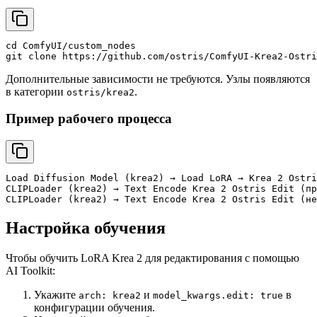
cd
ComfyUI/custom_nodes
git
clone
https://github.com/ostris/ComfyUI-Krea2-Ostri
Дополнительные зависимости не требуются. Узлы появляются
в категории
.
ostris/krea2
Пример рабочего процесса
Load Diffusion Model (krea2) → Load LoRA → Krea 2 Ostri
CLIPLoader (krea2) → Text Encode Krea 2 Ostris Edit (пр
CLIPLoader (krea2) → Text Encode Krea 2 Ostris Edit (не
Настройка обучения
Чтобы обучить LoRA Krea 2 для редактирования с помощью
AI Toolkit:
Укажите
и
в
arch: krea2
model_kwargs.edit: true
конфигурации обучения.