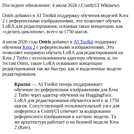
Последнее обновление: 4 июля 2026 г.
ComfyUI Wiki
news
Ostris добавил в AI Toolkit поддержку обучения моделей Krea
2 с референсными изображениями, что позволяет обучать
LoRA для редактирования, осваивая такие концепции, как
«сделать циклопом», всего за 1750 шагов.
4 июля 2026 года
Ostris
добавил в
AI Toolkit
поддержку
обучения
Krea 2
с референсными изображениями. Это
позволяет напрямую обучать LoRA для редактирования на
Krea 2 Turbo с использованием адаптера обучения, и, по
тестам Ostris, такие LoRA осваивают концепции
редактирования так же быстро, как и выделенные модели
редактирования.
Кратко
— AI Toolkit теперь поддерживает
обучение по референсным изображениям для Krea
2 Turbo через адаптер обучения на HuggingFace.
LoRA для редактирования обучаются всего за 1750
шагов. Сопутствующий пользовательский узел для
инференса в ComfyUI отвечает за кодирование
референсного изображения и патчинг модели. Та
же архитектура работает и на базовой модели Krea
2 (Raw).