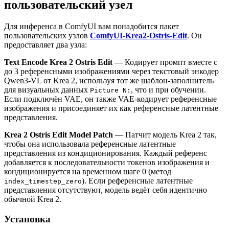
пользовательский узел
Для инференса в ComfyUI вам понадобится пакет
пользовательских узлов
ComfyUI-Krea2-Ostris-Edit
. Он
предоставляет два узла:
Text Encode Krea 2 Ostris Edit
— Кодирует промпт вместе с
до 3 референсными изображениями через текстовый энкодер
Qwen3-VL от Krea 2, используя тот же шаблон-заполнитель
для визуальных данных
, что и при обучении.
Picture N:
Если подключён VAE, он также VAE-кодирует референсные
изображения и присоединяет их как референсные латентные
представления.
Krea 2 Ostris Edit Model Patch
— Патчит модель Krea 2 так,
чтобы она использовала референсные латентные
представления из кондиционирования. Каждый референс
добавляется к последовательности токенов изображения и
кондиционируется на временном шаге 0 (метод
). Если референсные латентные
index_timestep_zero
представления отсутствуют, модель ведёт себя идентично
обычной Krea 2.
Установка