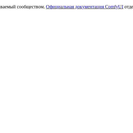
иваемый сообществом.
Официальная документация ComfyUI
отде