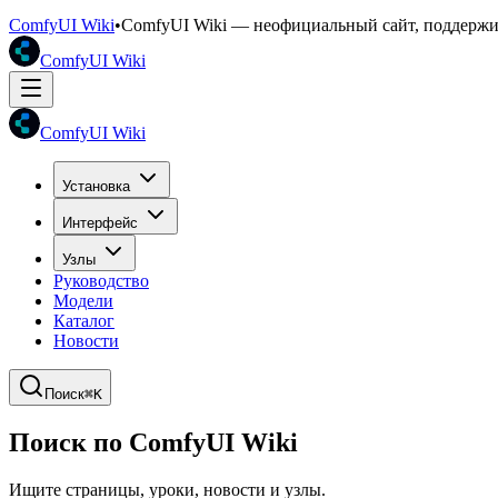
ComfyUI Wiki
•
ComfyUI Wiki — неофициальный сайт, поддерж
ComfyUI Wiki
ComfyUI Wiki
Установка
Интерфейс
Узлы
Руководство
Модели
Каталог
Новости
Поиск
⌘K
Поиск по ComfyUI Wiki
Ищите страницы, уроки, новости и узлы.