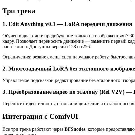
Три трека
1. Edit Anything v0.1 — LoRA передачи движения
Обучен в два этапа: предобучение только на изображениях (~
кадру. Позволяет переносить движение — замените первый кад
часть клипа. Доступны версии r128 и r256.
Ограничения: резкие смены сцен нарушают работу, быстрое д
2. Многозадачный LoRA без эталонного изображе
Управляемое подсказкой редактирование без эталонного изобра
3. Преобразование видео по эталону (Ref V2V) —
Переносит идентичность, стиль или движение из эталонного ви
Интеграция с ComfyUI
Все три трека работают через
BFSnodes
, которые предоставля
видео по частям.