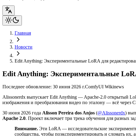
Главная
Новости
Edit Anything: Экспериментальные LoRA для редактиров
Edit Anything: Экспериментальные LoR
Последнее обновление: 30 июня 2026 г.
ComfyUI Wiki
news
Alissonerdx выпускает Edit Anything — Apache-2.0 открытый L
изображения и преобразования видео по эталону — всё через 
30 июня 2026 года
Alisson Pereira dos Anjos
(
@Alissonerdx
) вы
Apache 2.0
. Проект включает три трека обучения для разных з
Внимание.
Эти LoRA — исследовательские эксперименты.
сообщества, чтобы поэкспериментировать и сломать их, а