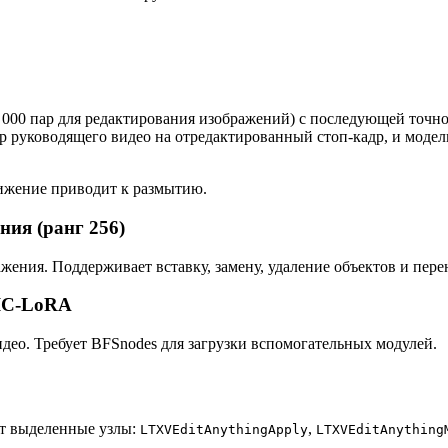
30 000 пар для редактирования изображений) с последующей точ
р руководящего видео на отредактированный стоп-кадр, и модел
вижение приводит к размытию.
ния (ранг 256)
жения. Поддерживает вставку, замену, удаление объектов и пер
 IC-LoRA
део. Требует BFSnodes для загрузки вспомогательных модулей.
ют выделенные узлы:
,
LTXVEditAnythingApply
LTXVEditAnything