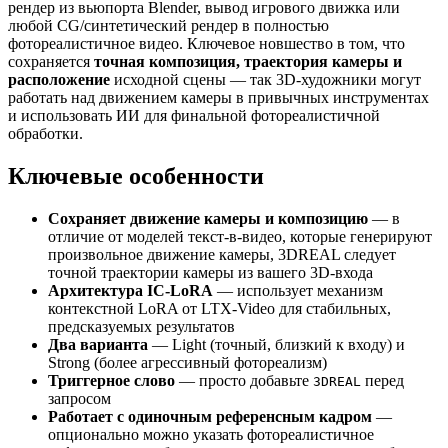
рендер из вьюпорта Blender, вывод игрового движка или
любой CG/синтетический рендер в полностью
фотореалистичное видео. Ключевое новшество в том, что
сохраняется
точная композиция, траектория камеры и
расположение
исходной сцены — так 3D-художники могут
работать над движением камеры в привычных инструментах
и использовать ИИ для финальной фотореалистичной
обработки.
Ключевые особенности
Сохраняет движение камеры и композицию
— в
отличие от моделей текст-в-видео, которые генерируют
произвольное движение камеры, 3DREAL следует
точной траектории камеры из вашего 3D-входа
Архитектура IC-LoRA
— использует механизм
контекстной LoRA от LTX-Video для стабильных,
предсказуемых результатов
Два варианта
— Light (точный, близкий к входу) и
Strong (более агрессивный фотореализм)
Триггерное слово
— просто добавьте
перед
3DREAL
запросом
Работает с одиночным референсным кадром
—
опционально можно указать фотореалистичное