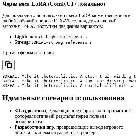
Через веса LoRA (ComfyUI / локально)
Для локального использования веса LoRA можно загрузить в
любой рабочий процесс LTX-Video, поддерживающий
загрузку LoRA. Доступны два файла вариантов:
Light:
3DREAL-light.safetensors
Strong:
3DREAL-strong.safetensors
Пример формата запроса:
3DREAL. Make it photorealistic. A steam train winding t
3DREAL. Make it photorealistic. A lone car driving down
3DREAL. Make it photorealistic. A coastal cliff with a 
Идеальные сценарии использования
3D-художники
, желающие предварительно просмотреть
фотореалистичный результат перед полным
рендерингом
Разработчики игр
, превращающие вывод игрового
движка в кинематографичные трейлеры