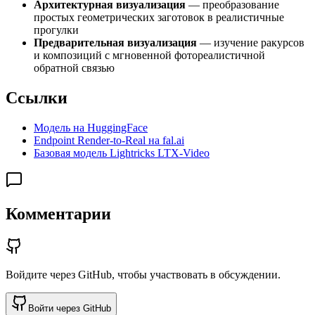
Архитектурная визуализация
— преобразование
простых геометрических заготовок в реалистичные
прогулки
Предварительная визуализация
— изучение ракурсов
и композиций с мгновенной фотореалистичной
обратной связью
Ссылки
Модель на HuggingFace
Endpoint Render-to-Real на fal.ai
Базовая модель Lightricks LTX-Video
Комментарии
Войдите через GitHub, чтобы участвовать в обсуждении.
Войти через GitHub