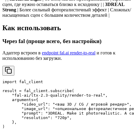
сцен, где нужно оставаться близко к исходнику | |
3DREAL
Strong
| Более сильный фотореалистичный эффект | Сложных/
насыщенных сцен с большим количеством деталей |
Как использовать
Через fal (проще всего, без настройки)
Адаптер встроен в
endpoint fal.ai render-to-real
и готов к
использованию без загрузки.
import fal_client

result = fal_client.subscribe(

    "fal-ai/ltx-2.3-quality/render-to-real",

    arguments={

        "video_url": "<ваш 3D / CG / игровой рендер>",

        "image_url": "<опциональное фотореалистичное ре
        "prompt": "3DREAL. Make it photorealistic. A ca
        "resolution": "720p",

    },

)