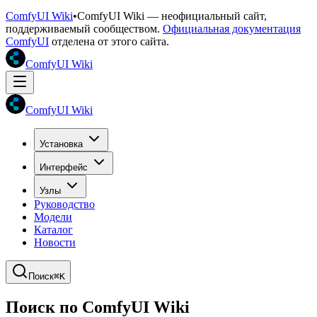
ComfyUI Wiki
•
ComfyUI Wiki — неофициальный сайт,
поддерживаемый сообществом.
Официальная документация
ComfyUI
отделена от этого сайта.
ComfyUI Wiki
ComfyUI Wiki
Установка
Интерфейс
Узлы
Руководство
Модели
Каталог
Новости
Поиск
⌘K
Поиск по ComfyUI Wiki