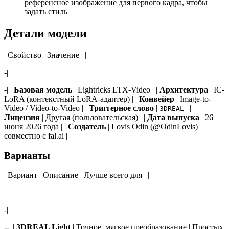
референсное изображение для первого кадра, чтобы
задать стиль
Детали модели
| Свойство | Значение | |
-|
-| |
Базовая модель
| Lightricks LTX-Video | |
Архитектура
| IC-
LoRA (контекстный LoRA-адаптер) | |
Конвейер
| Image-to-
Video / Video-to-Video | |
Триггерное слово
|
| |
3DREAL
Лицензия
| Другая (пользовательская) | |
Дата выпуска
| 26
июня 2026 года | |
Создатель
| Lovis Odin (@OdinLovis)
совместно с fal.ai |
Варианты
| Вариант | Описание | Лучше всего для | |
|
-|
--| |
3DREAL Light
| Точное, мягкое преобразование | Простых