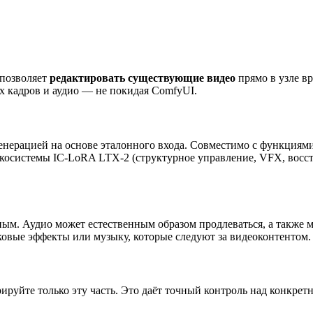
 позволяет
редактировать существующие видео
прямо в узле в
х кадров и аудио — не покидая ComfyUI.
енерацией на основе эталонного входа. Совместимо с функциям
 экосистемы IC-LoRA LTX-2 (структурное управление, VFX, восс
ым. Аудио может естественным образом продлеваться, а также
ковые эффекты или музыку, которые следуют за видеоконтентом.
руйте только эту часть. Это даёт точный контроль над конкрет