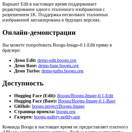
Вариант Edit в настоящее время поддерживает
редактирование одного эталонного изображения с
разрешением 1K. Поддержка нескольких эталонных
изображений запланирована в будущих версиях.
Онлайн-демонстрации
Вы можете попробовать Boogu-Image-0.1-Edit прямо в
браузере:
Демо Edit:
demo-edit.boogu.org
Демо Base:
demo-base.boogu.org
Демо Turbo:
demo-turbo.boogu.org
Доступность
Hugging Face (Edit):
Boogu/Boogu-Image-0.1-Edit
Hugging Face (Base):
Boogu/Boogu-Image-0.1-Base
GitHub:
boogu-project/Boogu-Image
Страница проекта:
boogu.org
Галерея:
boogu-gallery.netlify.app
Команда Boogu в настоящее время не предоставляет платного