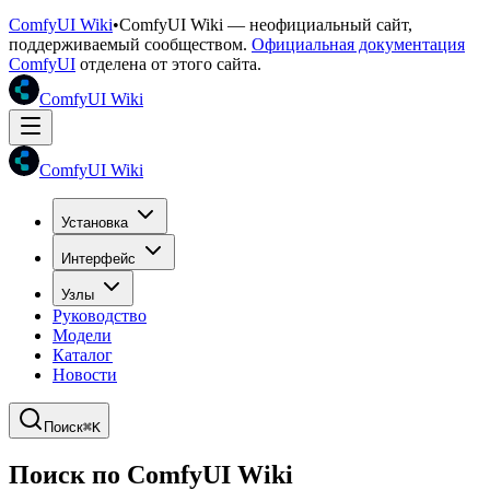
ComfyUI Wiki
•
ComfyUI Wiki — неофициальный сайт,
поддерживаемый сообществом.
Официальная документация
ComfyUI
отделена от этого сайта.
ComfyUI Wiki
ComfyUI Wiki
Установка
Интерфейс
Узлы
Руководство
Модели
Каталог
Новости
Поиск
⌘K
Поиск по ComfyUI Wiki