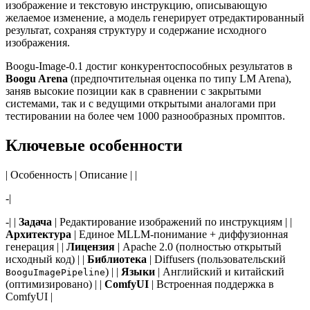
изображение и текстовую инструкцию, описывающую
желаемое изменение, а модель генерирует отредактированный
результат, сохраняя структуру и содержание исходного
изображения.
Boogu-Image-0.1 достиг конкурентоспособных результатов в
Boogu Arena
(предпочтительная оценка по типу LM Arena),
заняв высокие позиции как в сравнении с закрытыми
системами, так и с ведущими открытыми аналогами при
тестировании на более чем 1000 разнообразных промптов.
Ключевые особенности
| Особенность | Описание | |
-|
-| |
Задача
| Редактирование изображений по инструкциям | |
Архитектура
| Единое MLLM-понимание + диффузионная
генерация | |
Лицензия
| Apache 2.0 (полностью открытый
исходный код) | |
Библиотека
| Diffusers (пользовательский
) | |
Языки
| Английский и китайский
BooguImagePipeline
(оптимизировано) | |
ComfyUI
| Встроенная поддержка в
ComfyUI |