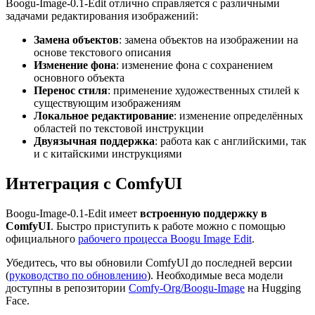
Boogu-Image-0.1-Edit отлично справляется с различными
задачами редактирования изображений:
Замена объектов
: замена объектов на изображении на
основе текстового описания
Изменение фона
: изменение фона с сохранением
основного объекта
Перенос стиля
: применение художественных стилей к
существующим изображениям
Локальное редактирование
: изменение определённых
областей по текстовой инструкции
Двуязычная поддержка
: работа как с английскими, так
и с китайскими инструкциями
Интеграция с ComfyUI
Boogu-Image-0.1-Edit имеет
встроенную поддержку в
ComfyUI
. Быстро приступить к работе можно с помощью
официального
рабочего процесса Boogu Image Edit
.
Убедитесь, что вы обновили ComfyUI до последней версии
(
руководство по обновлению
). Необходимые веса модели
доступны в репозитории
Comfy-Org/Boogu-Image
на Hugging
Face.