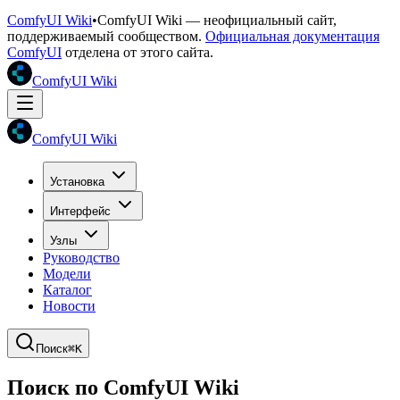
ComfyUI Wiki
•
ComfyUI Wiki — неофициальный сайт,
поддерживаемый сообществом.
Официальная документация
ComfyUI
отделена от этого сайта.
ComfyUI Wiki
ComfyUI Wiki
Установка
Интерфейс
Узлы
Руководство
Модели
Каталог
Новости
Поиск
⌘K
Поиск по ComfyUI Wiki