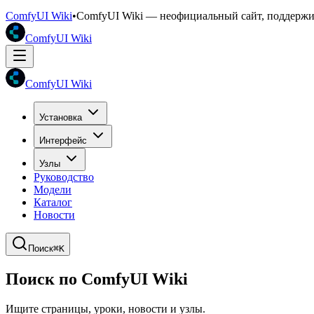
ComfyUI Wiki
•
ComfyUI Wiki — неофициальный сайт, поддерж
ComfyUI Wiki
ComfyUI Wiki
Установка
Интерфейс
Узлы
Руководство
Модели
Каталог
Новости
Поиск
⌘K
Поиск по ComfyUI Wiki
Ищите страницы, уроки, новости и узлы.