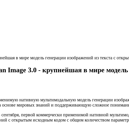
упнейшая в мире модель генерации изображений из текста с отк
n Image 3.0 - крупнейшая в мире модель
рименимую нативную мультимодальную модель генерации изобра
а основе мировых знаний и поддерживающую сложное понимани
28 сентября, первой коммерчески применимой нативной мульти
ний с открытым исходным кодом с общим количеством параметро