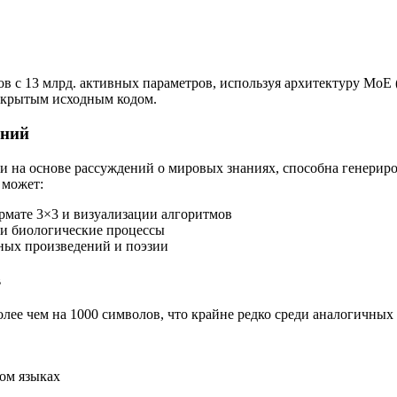
 с 13 млрд. активных параметров, используя архитектуру MoE (Mi
открытым исходным кодом.
аний
на основе рассуждений о мировых знаниях, способна генериро
 может:
рмате 3×3 и визуализации алгоритмов
 и биологические процессы
рных произведений и поэзии
в
лее чем на 1000 символов, что крайне редко среди аналогичны
ом языках