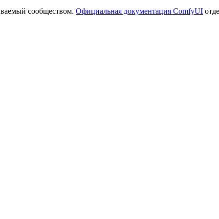
иваемый сообществом.
Официальная документация ComfyUI
отде