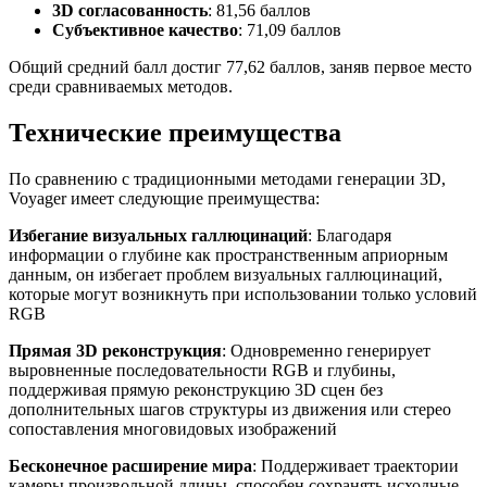
3D согласованность
: 81,56 баллов
Субъективное качество
: 71,09 баллов
Общий средний балл достиг 77,62 баллов, заняв первое место
среди сравниваемых методов.
Технические преимущества
По сравнению с традиционными методами генерации 3D,
Voyager имеет следующие преимущества:
Избегание визуальных галлюцинаций
: Благодаря
информации о глубине как пространственным априорным
данным, он избегает проблем визуальных галлюцинаций,
которые могут возникнуть при использовании только условий
RGB
Прямая 3D реконструкция
: Одновременно генерирует
выровненные последовательности RGB и глубины,
поддерживая прямую реконструкцию 3D сцен без
дополнительных шагов структуры из движения или стерео
сопоставления многовидовых изображений
Бесконечное расширение мира
: Поддерживает траектории
камеры произвольной длины, способен сохранять исходные