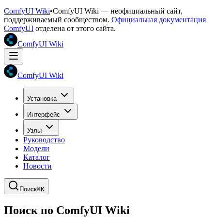
ComfyUI Wiki
•
ComfyUI Wiki — неофициальный сайт,
поддерживаемый сообществом.
Официальная документация
ComfyUI
отделена от этого сайта.
ComfyUI Wiki
ComfyUI Wiki
Установка
Интерфейс
Узлы
Руководство
Модели
Каталог
Новости
Поиск
⌘K
Поиск по ComfyUI Wiki