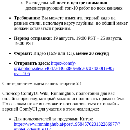
Еженедельный
пост в центре внимания
,
демонстрирующий топ-10 работ во всех каналах
Требования:
Вы можете изменить первый кадр на
разные стили, используя карту глубины, но общий макет
должен оставаться прежним.
Период отправки:
19 августа, 19:00 PST – 25 августа,
19:00 PST
Формат:
Видео (16:9 или 1:1),
менее 20 секунд
Отправить здесь
:
https://comfy-
org.notion.site/2546d73d365080ea8c30c07f060f1e90?
pvs=105
С нетерпением ждем ваших творений!!
Спонсор ComfyUI Wiki, Runninghub, подготовил для вас
онлайн-воркфлоу, который можно использовать прямо сейчас.
По ссылкам ниже вы сможете воспользоваться их онлайн-
версией ComfyUI для участия в этом челлендже:
Для пользователей за пределами Китая:
https://www.runninghub.ai/post/1958457023132286977/?
inviteCode=rh-v1121