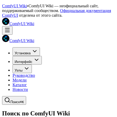
ComfyUI Wiki
•
ComfyUI Wiki — неофициальный сайт,
поддерживаемый сообществом.
Официальная документация
ComfyUI
отделена от этого сайта.
ComfyUI Wiki
ComfyUI Wiki
Установка
Интерфейс
Узлы
Руководство
Модели
Каталог
Новости
Поиск
⌘K
Поиск по ComfyUI Wiki