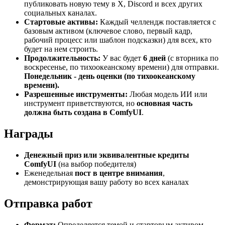
публиковать новую тему в X, Discord и всех других
социальных каналах.
Стартовые активы:
Каждый челлендж поставляется с
базовым активом (ключевое слово, первый кадр,
рабочий процесс или шаблон подсказки) для всех, кто
будет на нем строить.
Продолжительность:
У вас будет
6 дней
(с вторника по
воскресенье, по тихоокеанскому времени) для отправки.
Понедельник - день оценки (по тихоокеанскому
времени).
Разрешенные инструменты:
Любая модель ИИ или
инструмент приветствуются, но
основная часть
должна быть создана в ComfyUI
.
Награды
Денежный приз или эквивалентные кредиты
ComfyUI
(на выбор победителя)
Еженедельная
пост в центре внимания
,
демонстрирующая вашу работу во всех каналах
Отправка работ
Формат:
Определяется темой и стартовым активом