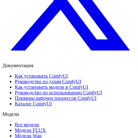
Документация
Как установить ComfyUI
Руководство по узлам ComfyUI
Как установить модели в ComfyUI
Руководство по использованию ComfyUI
Примеры рабочих процессов ComfyUI
Каталог ComfyUI
Модели
Все модели
Модели FLUX
Модели Wan