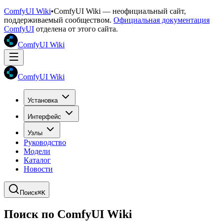
ComfyUI Wiki
•
ComfyUI Wiki — неофициальный сайт,
поддерживаемый сообществом.
Официальная документация
ComfyUI
отделена от этого сайта.
ComfyUI Wiki
ComfyUI Wiki
Установка
Интерфейс
Узлы
Руководство
Модели
Каталог
Новости
Поиск
⌘K
Поиск по ComfyUI Wiki