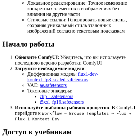
Локальное редактирование: Точное изменение
конкретных элементов в изображениях без
влияния на другие части
Стилевые ссылки: Генерировать новые сцены,
сохраняя уникальный стиль эталонных
изображений согласно текстовым подсказкам
Начало работы
Обновите ComfyUI
: Убедитесь, что вы используете
последнюю версию разработки ComfyUI
Загрузите необходимые модели
:
Диффузионная модель:
flux1-dev-
kontext_fp8_scaled.safetensors
VAE:
ae.safetensors
Текстовые энкодеры:
clip_l.safetensors
t5xxl_fp16.safetensors
Используйте шаблоны рабочих процессов
: В ComfyUI
перейдите к
Workflow → Browse Templates → Flux →
Flux.1 Kontext Dev
Доступ к учебникам