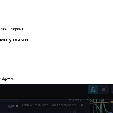
тся автором)
ми узлами
idget2>