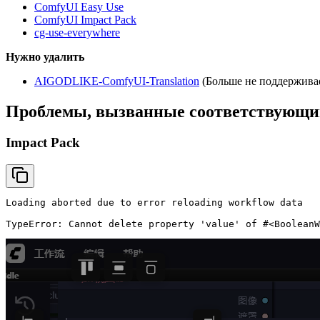
ComfyUI Easy Use
ComfyUI Impact Pack
cg-use-everywhere
Нужно удалить
AIGODLIKE-ComfyUI-Translation
(Больше не поддерживае
Проблемы, вызванные соответствующи
Impact Pack
Loading aborted due to error reloading workflow data

TypeError: Cannot delete property 'value' of #<BooleanW