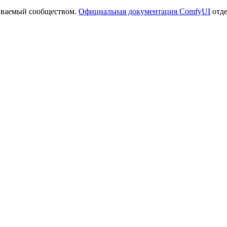
иваемый сообществом.
Официальная документация ComfyUI
отде