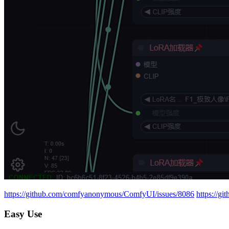
https://github.com/comfyanonymous/ComfyUI/issues/8086
https://g
Easy Use