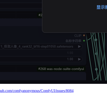
ithub.com/comfyanonymous/ComfyUI/issues/8084