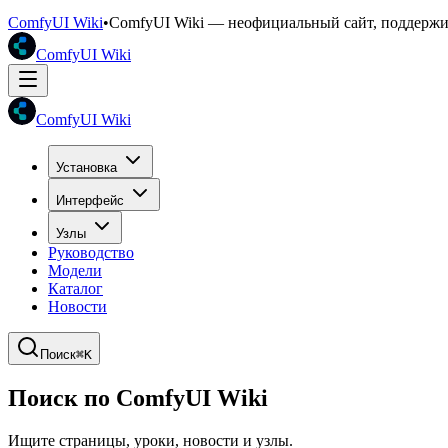
ComfyUI Wiki
•
ComfyUI Wiki — неофициальный сайт, поддерж
ComfyUI Wiki
ComfyUI Wiki
Установка
Интерфейс
Узлы
Руководство
Модели
Каталог
Новости
Поиск
⌘K
Поиск по ComfyUI Wiki
Ищите страницы, уроки, новости и узлы.