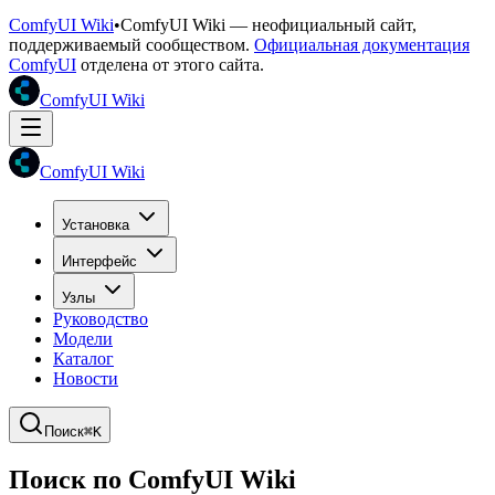
ComfyUI Wiki
•
ComfyUI Wiki — неофициальный сайт,
поддерживаемый сообществом.
Официальная документация
ComfyUI
отделена от этого сайта.
ComfyUI Wiki
ComfyUI Wiki
Установка
Интерфейс
Узлы
Руководство
Модели
Каталог
Новости
Поиск
⌘K
Поиск по ComfyUI Wiki