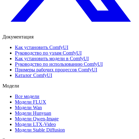
Документация
Как установить ComfyUI
Руководство по узлам ComfyUI
Как установить модели в ComfyUI
Руководство по использованию ComfyUI
Примеры рабочих процессов ComfyUI
Каталог ComfyUI
Модели
Все модели
Модели FLUX
Модели Wan
Модели Hunyuan
Модели Qwen-Image
Модели LTX-Video
Модели Stable Diffusion