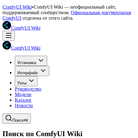
ComfyUI Wiki
•
ComfyUI Wiki — неофициальный сайт,
поддерживаемый сообществом.
Официальная документация
ComfyUI
отделена от этого сайта.
ComfyUI Wiki
ComfyUI Wiki
Установка
Интерфейс
Узлы
Руководство
Модели
Каталог
Новости
Поиск
⌘K
Поиск по ComfyUI Wiki