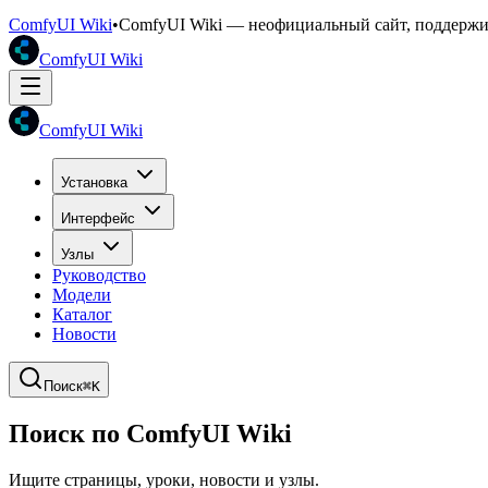
ComfyUI Wiki
•
ComfyUI Wiki — неофициальный сайт, поддерж
ComfyUI Wiki
ComfyUI Wiki
Установка
Интерфейс
Узлы
Руководство
Модели
Каталог
Новости
Поиск
⌘K
Поиск по ComfyUI Wiki
Ищите страницы, уроки, новости и узлы.