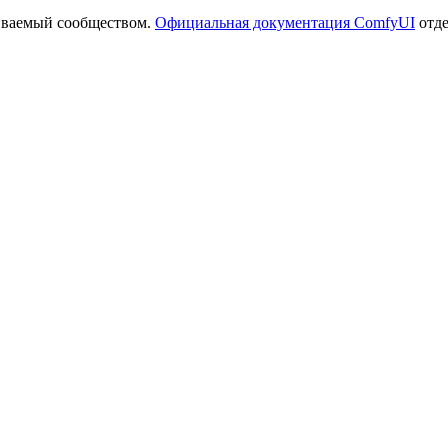
иваемый сообществом.
Официальная документация ComfyUI
отде