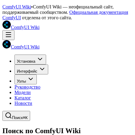
ComfyUI Wiki
•
ComfyUI Wiki — неофициальный сайт,
поддерживаемый сообществом.
Официальная документация
ComfyUI
отделена от этого сайта.
ComfyUI Wiki
ComfyUI Wiki
Установка
Интерфейс
Узлы
Руководство
Модели
Каталог
Новости
Поиск
⌘K
Поиск по ComfyUI Wiki